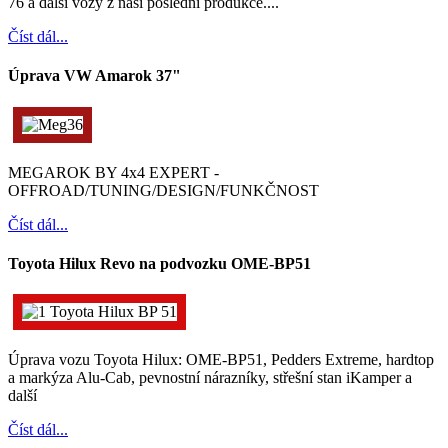
76 a další vozy z naší poslední produkce....
Číst dál...
Úprava VW Amarok 37"
MEGAROK BY 4x4 EXPERT -
OFFROAD/TUNING/DESIGN/FUNKČNOST
Číst dál...
Toyota Hilux Revo na podvozku OME-BP51
Úprava vozu Toyota Hilux: OME-BP51, Pedders Extreme, hardtop
a markýza Alu-Cab, pevnostní nárazníky, střešní stan iKamper a
další
Číst dál...