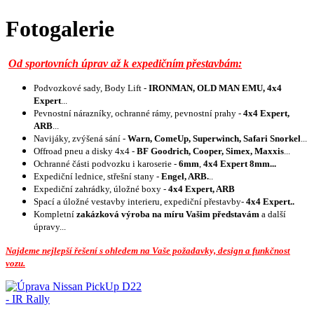
Fotogalerie
Od sportovních úprav až k expedičním přestavbám:
Podvozkové sady, Body Lift -
IRONMAN, OLD MAN EMU, 4x4
Expert
...
Pevnostní nárazníky, ochranné rámy, pevnostní prahy -
4x4 Expert,
ARB
...
Navijáky, z
výšená sání -
Warn, ComeUp, Superwinch,
Safari Snorkel
...
Offroad pneu a disky 4x4 -
BF Goodrich, Cooper, Simex, Maxxis
...
Ochranné části podvozku i karoserie -
6mm
,
4x4 Expert 8mm...
Expediční lednice, střešní stany -
Engel, ARB.
..
Expediční zahrádky, úložné boxy -
4x4 Expert, ARB
Spací a úložné vestavby interieru, expediční přestavby-
4x4 Expert..
Kompletní
zakázková výroba na míru Vašim představám
a další
úpravy...
Najdeme nejlepší řešení s ohledem na Vaše požadavky, design a funkčnost
vozu.