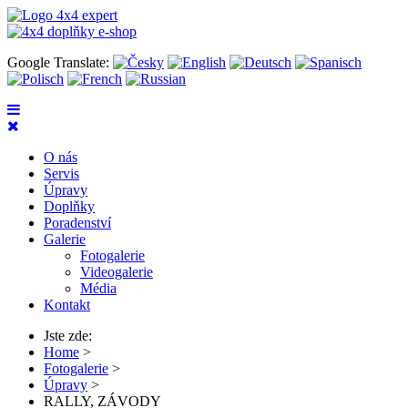
Google Translate:
O nás
Servis
Úpravy
Doplňky
Poradenství
Galerie
Fotogalerie
Videogalerie
Média
Kontakt
Jste zde:
Home
>
Fotogalerie
>
Úpravy
>
RALLY, ZÁVODY