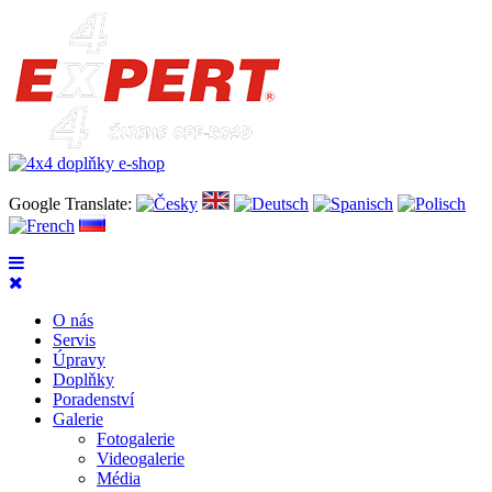
Google Translate:
O nás
Servis
Úpravy
Doplňky
Poradenství
Galerie
Fotogalerie
Videogalerie
Média