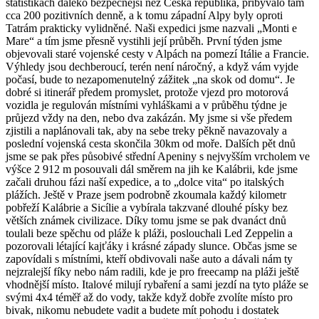
statistikách daleko bezpečnější než Česká republika, přibývalo tam
cca 200 pozitivních denně, a k tomu západní Alpy byly oproti
Tatrám prakticky vylidněné. Naši expedici jsme nazvali „Monti e
Mare“ a tím jsme přesně vystihli její průběh. První týden jsme
objevovali staré vojenské cesty v Alpách na pomezí Itálie a Francie.
Výhledy jsou dechberoucí, terén není náročný, a když vám vyjde
počasí, bude to nezapomenutelný zážitek „na skok od domu“. Je
dobré si itinerář předem promyslet, protože vjezd pro motorová
vozidla je regulován místními vyhláškami a v průběhu týdne je
průjezd vždy na den, nebo dva zakázán. My jsme si vše předem
zjistili a naplánovali tak, aby na sebe treky pěkně navazovaly a
poslední vojenská cesta skončila 30km od moře. Dalších pět dnů
jsme se pak přes působivé střední Apeniny s nejvyšším vrcholem ve
výšce 2 912 m posouvali dál směrem na jih ke Kalábrii, kde jsme
začali druhou fázi naší expedice, a to „dolce vita“ po italských
plážích. Ještě v Praze jsem podrobně zkoumala každý kilometr
pobřeží Kalábrie a Sicílie a vybírala takzvané dlouhé písky bez
větších známek civilizace. Díky tomu jsme se pak dvanáct dnů
toulali beze spěchu od pláže k pláži, poslouchali Led Zeppelin a
pozorovali létající kajťáky i krásné západy slunce. Občas jsme se
zapovídali s místními, kteří obdivovali naše auto a dávali nám ty
nejzralejší fíky nebo nám radili, kde je pro freecamp na pláži ještě
vhodnější místo. Italové milují rybaření a sami jezdí na tyto pláže se
svými 4x4 téměř až do vody, takže když dobře zvolíte místo pro
bivak, nikomu nebudete vadit a budete mít pohodu i dostatek