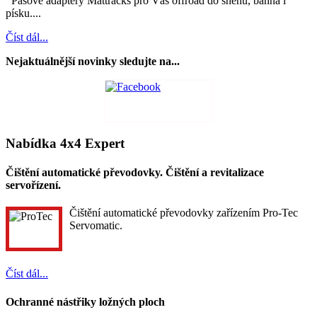
Pásové adaptéry Mattracks pro Váš offroad do sněhu, bahna i
písku....
Číst dál...
Nejaktuálnější novinky sledujte na...
Nabídka 4x4 Expert
Čištění automatické převodovky. Čištění a revitalizace
servořízení.
Čištění automatické převodovky zařízením Pro-Tec
Servomatic.
Číst dál...
Ochranné nástřiky ložných ploch