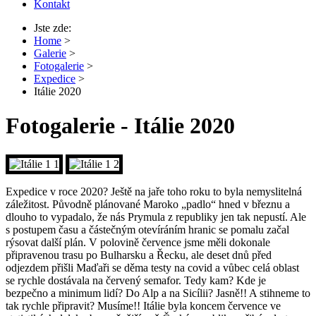
Kontakt
Jste zde:
Home
>
Galerie
>
Fotogalerie
>
Expedice
>
Itálie 2020
Fotogalerie - Itálie 2020
Expedice v roce 2020? Ještě na jaře toho roku to byla nemyslitelná
záležitost. Původně plánované Maroko „padlo“ hned v březnu a
dlouho to vypadalo, že nás Prymula z republiky jen tak nepustí. Ale
s postupem času a částečným otevíráním hranic se pomalu začal
rýsovat další plán. V polovině července jsme měli dokonale
připravenou trasu po Bulharsku a Řecku, ale deset dnů před
odjezdem přišli Maďaři se děma testy na covid a vůbec celá oblast
se rychle dostávala na červený semafor. Tedy kam? Kde je
bezpečno a minimum lidí? Do Alp a na Sicílii? Jasně!! A stihneme to
tak rychle připravit? Musíme!! Itálie byla koncem července ve