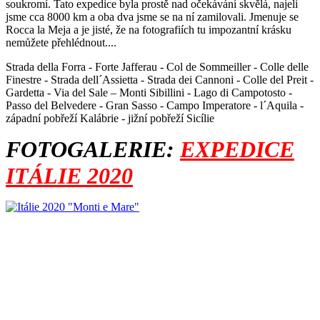
soukromí. Tato expedice byla prostě nad očekávání skvělá, najeli
jsme cca 8000 km a oba dva jsme se na ní zamilovali. Jmenuje se
Rocca la Meja a je jisté, že na fotografiích tu impozantní krásku
nemůžete přehlédnout....
Strada della Forra - Forte Jafferau - Col de Sommeiller - Colle delle
Finestre - Strada dell´Assietta - Strada dei Cannoni - Colle del Preit -
Gardetta - Via del Sale – Monti Sibillini -
Lago di Campotosto -
Passo del Belvedere - Gran Sasso - Campo Imperatore - l´Aquila -
západní pobřeží Kalábrie - jižní pobřeží Sicílie
FOTOGALERIE:
EXPEDICE
ITÁLIE 2020