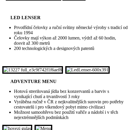
LED LENSER
Prvotřídní čelovky a ruční svítiny německé výroby s tradicí od
roku 1994
Čelovky mají výkon až 2000 lumen, výdrž až 60 hodin,
dosvit až 300 metrů
200 technologických a designových patentů
ADVENTURE MENU
Hotová strerilovaná jídla bez konzervantů a barviv s
vynikající chutí a trvanlivostí 3 roky
Vyráběna ručně v ČR z nejkvalitnějších surovin pro potřeby
cestovatelů i pro víkendový pobyt mimo civilizaci
Možnost samoohřevu bez použití vařiče a nádobí i v těch
nejextrémnějších podmínkách