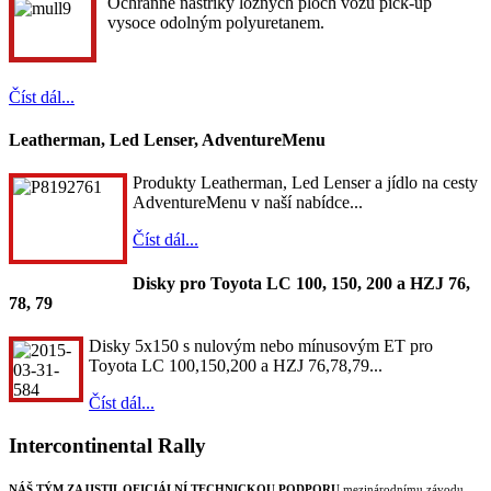
Ochranné nástřiky ložných ploch vozů pick-up
vysoce odolným polyuretanem.
Číst dál...
Leatherman, Led Lenser, AdventureMenu
Produkty Leatherman, Led Lenser a jídlo na cesty
AdventureMenu v naší nabídce...
Číst dál...
Disky pro Toyota LC 100, 150, 200 a HZJ 76,
78, 79
Disky 5x150 s nulovým nebo mínusovým ET pro
Toyota LC 100,150,200 a HZJ 76,78,79...
Číst dál...
Intercontinental Rally
NÁŠ TÝM ZAJISTIL OFICIÁLNÍ TECHNICKOU PODPORU
mezinárodnímu závodu