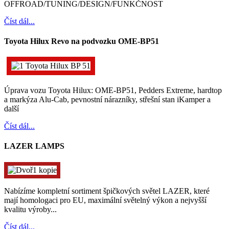
OFFROAD/TUNING/DESIGN/FUNKČNOST
Číst dál...
Toyota Hilux Revo na podvozku OME-BP51
Úprava vozu Toyota Hilux: OME-BP51, Pedders Extreme, hardtop
a markýza Alu-Cab, pevnostní nárazníky, střešní stan iKamper a
další
Číst dál...
LAZER LAMPS
Nabízíme kompletní sortiment špičkových světel LAZER, které
mají homologaci pro EU, maximální světelný výkon a nejvyšší
kvalitu výroby...
Číst dál...