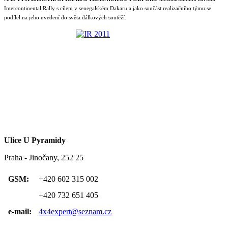
Intercontinental Rally s cílem v senegalském Dakaru a jako součást realizačního týmu se
podílel na jeho uvedení do světa dálkových soutěží.
Ulice U Pyramidy
Praha - Jinočany, 252 25
GSM:
+420 602 315 002
+420 732 651 405
e-mail:
4x4expert@seznam.cz