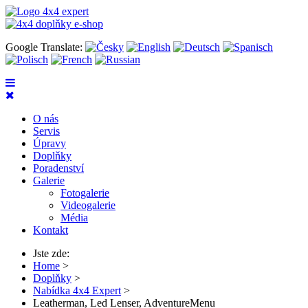
Google Translate:
O nás
Servis
Úpravy
Doplňky
Poradenství
Galerie
Fotogalerie
Videogalerie
Média
Kontakt
Jste zde:
Home
>
Doplňky
>
Nabídka 4x4 Expert
>
Leatherman, Led Lenser, AdventureMenu