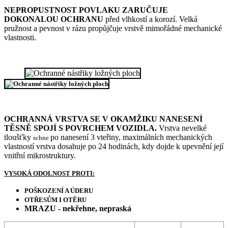
NEPROPUSTNOST POVLAKU ZARUČUJE
DOKONALOU OCHRANU
před vlhkostí a korozí. Velká
pružnost a pevnost v rázu propůjčuje vrstvě mimořádné mechanické
vlastnosti.
OCHRANNÁ VRSTVA SE V OKAMŽIKU NANESENÍ
TĚSNĚ SPOJÍ S POVRCHEM VOZIDLA.
Vrstva nevelké
tloušťky
po nanesení 3 vteřiny, maximálních mechanických
schne
vlastností vrstva dosahuje po 24 hodinách, kdy dojde k upevnění její
vnitřní mikrostruktury.
VYSOKÁ ODOLNOST PROTI:
POŠKOZENÍ A ÚDERU
OTŘESŮM I OTĚRU
MRAZU - nekřehne, nepraská
Potažení
Plastová