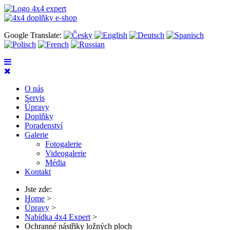
Google Translate:
O nás
Servis
Úpravy
Doplňky
Poradenství
Galerie
Fotogalerie
Videogalerie
Média
Kontakt
Jste zde:
Home
>
Úpravy
>
Nabídka 4x4 Expert
>
Ochranné nástřiky ložných ploch