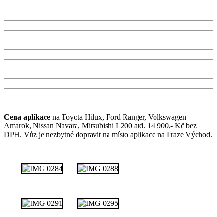
polyuretanem
vložka
Vodotěsná ochrana
ANO
NE
Ochrana proti korozi
ANO
NE
Kopíruje kontury
ANO
NE
Nepraská a neškrábe se
ANO
NE
Nezmenšuje prostor korby
ANO
NE
Protiskluzový povrch
ANO
NE
Opravitelné
ANO
NE
V barvách RAL
ANO
NE
Cena aplikace
na Toyota Hilux, Ford Ranger, Volkswagen
Amarok, Nissan Navara, Mitsubishi L200 atd. 14 900,- Kč bez
DPH. Vůz je nezbytné dopravit na místo aplikace na Praze Východ.