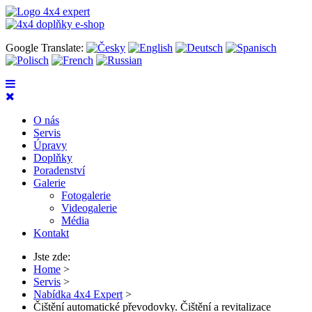
Google Translate:
O nás
Servis
Úpravy
Doplňky
Poradenství
Galerie
Fotogalerie
Videogalerie
Média
Kontakt
Jste zde:
Home
>
Servis
>
Nabídka 4x4 Expert
>
Čištění automatické převodovky. Čištění a revitalizace