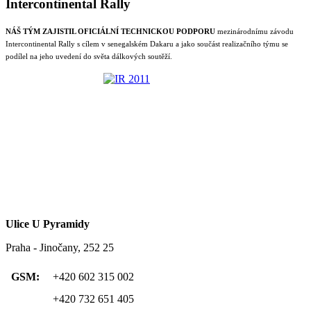
Intercontinental Rally
NÁŠ TÝM ZAJISTIL OFICIÁLNÍ TECHNICKOU PODPORU
mezinárodnímu závodu
Intercontinental Rally s cílem v senegalském Dakaru a jako součást realizačního týmu se
podílel na jeho uvedení do světa dálkových soutěží.
Ulice U Pyramidy
Praha - Jinočany, 252 25
GSM:
+420 602 315 002
+420 732 651 405