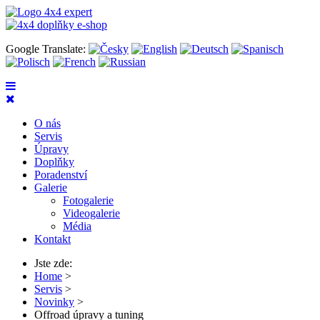
Google Translate:
O nás
Servis
Úpravy
Doplňky
Poradenství
Galerie
Fotogalerie
Videogalerie
Média
Kontakt
Jste zde:
Home
>
Servis
>
Novinky
>
Offroad úpravy a tuning